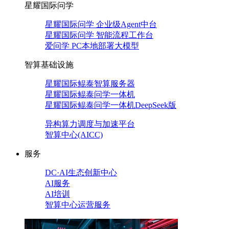
星耀国际问学
星耀国际问学 企业级Agent中台
星耀国际问学 智能流程工作台
爱问学 PC本地部署大模型
智算基础设施
星耀国际鲲泰智算服务器
星耀国际鲲泰问学一体机
星耀国际鲲泰问学一体机DeepSeek版
异构算力调度与加速平台
智算中心(AICC)
服务
DC·AI生态创新中心
AI服务
AI培训
智算中心运营服务