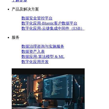
了解更多
产品及解决方案
数据安全管控平台
数字化应用-Bluenic客户数据平台
数字化应用-云捷集成中间件（ESB）
服务
数据治理咨询与实施服务
数据资产入表
数据应用-算法模型 & ML
数字化应用开发