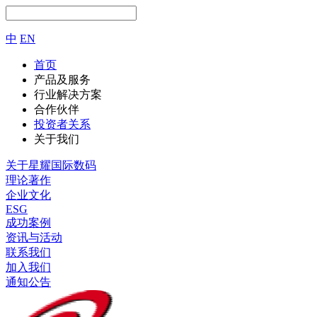
中
EN
首页
产品及服务
行业解决方案
合作伙伴
投资者关系
关于我们
关于星耀国际数码
理论著作
企业文化
ESG
成功案例
资讯与活动
联系我们
加入我们
通知公告