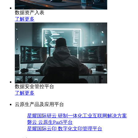
数据资产入表
了解更多
数据安全管控平台
了解更多
云原生产品及应用平台
星耀国际研云 研制一体化工业互联网解决方案
磐云 云原生PaaS平台
星耀国际云印 数字化文印管理平台