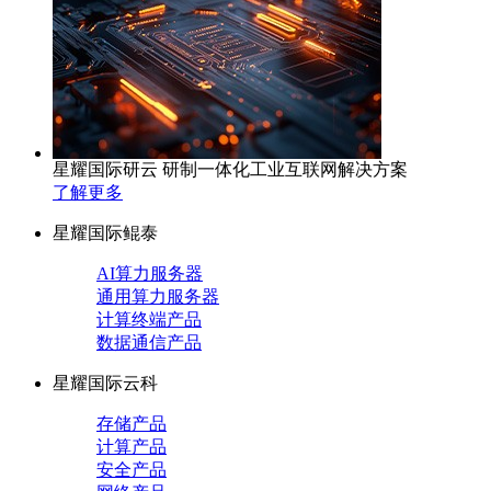
星耀国际研云 研制一体化工业互联网解决方案
了解更多
星耀国际鲲泰
AI算力服务器
通用算力服务器
计算终端产品
数据通信产品
星耀国际云科
存储产品
计算产品
安全产品