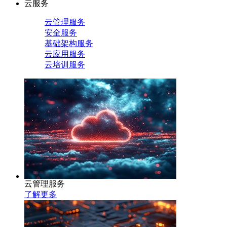
云服务
云管理服务
安全服务
基础架构服务
云应用服务
云培训服务
云管理服务
了解更多