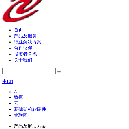
首页
产品及服务
行业解决方案
合作伙伴
投资者关系
关于我们
中
EN
AI
数据
云
基础架构软硬件
物联网
产品及解决方案